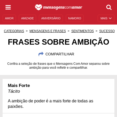
AMOR
AMIZADE
ANIVERSÁRIO
NAMORO
MAIS
SENTIMENTOS
LEGENDAS
DATAS ESPECIAIS
CATEGORIAS
MENSAGENS E FRASES
SENTIMENTOS
SUCESSO
UNIVERSO FEMININO
AUTOAJUDA
DESCULPAS
FRASES SOBRE AMBIÇÃO
MENSAGENS E FRASES
MENSAGENS DE ANIVERSÁRIO
COMPARTILHAR
ENTRETENIMENTO
FAMOSOS
BÍBLIA
Confira a seleção de frases que o Mensagens Com Amor separou sobre
ambição para você refletir e compartilhar.
Mais Forte
Tácito
A ambição de poder é a mais forte de todas as
paixões.