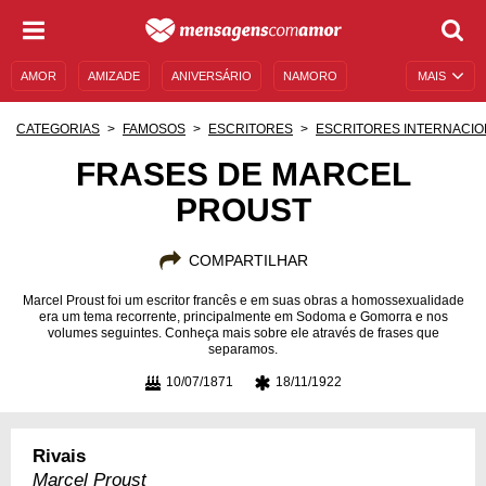
AMOR
AMIZADE
ANIVERSÁRIO
NAMORO
MAIS
SENTIMENTOS
LEGENDAS
DATAS ESPECIAIS
CATEGORIAS
FAMOSOS
ESCRITORES
ESCRITORES INTERNACIO
UNIVERSO FEMININO
AUTOAJUDA
DESCULPAS
FRASES DE MARCEL
PROUST
MENSAGENS E FRASES
MENSAGENS DE ANIVERSÁRIO
ENTRETENIMENTO
FAMOSOS
BÍBLIA
COMPARTILHAR
Marcel Proust foi um escritor francês e em suas obras a homossexualidade
era um tema recorrente, principalmente em Sodoma e Gomorra e nos
volumes seguintes. Conheça mais sobre ele através de frases que
separamos.
10/07/1871
18/11/1922
Rivais
Marcel Proust