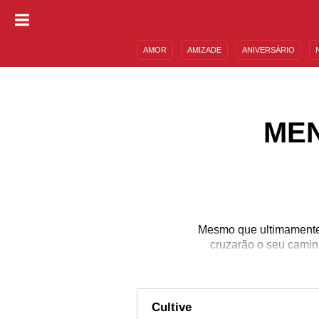
AMOR
AMIZADE
ANIVERSÁRIO
DESCULPAS
MENSAGENS E FRASES
ME
Mesmo que ultimamente a
cruzarão o seu caminh
del
Cultive