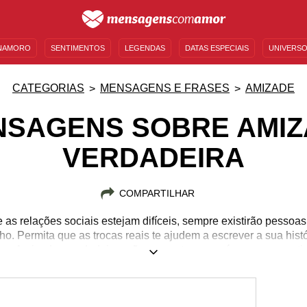
NAMORO
SENTIMENTOS
LEGENDAS
DATAS ESPECIAIS
UNIVERSO
MENSAGENS DE ANIVERSÁRIO
ENTRETENIMENTO
FAMOSOS
BÍBLIA
CATEGORIAS
MENSAGENS E FRASES
AMIZADE
NSAGENS SOBRE AMIZ
VERDADEIRA
COMPARTILHAR
s relações sociais estejam difíceis, sempre existirão pessoa
o. Permita que as trocas reais te ajudem a escrever a sua his
as. Amizades verdadeiras são presentes que só merecem grati