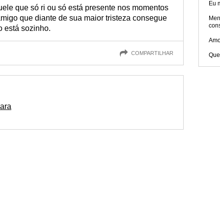
Eu 
le que só ri ou só está presente nos momentos
migo que diante de sua maior tristeza consegue
Men
con
o está sozinho.
Amo
COMPARTILHAR
Que
para