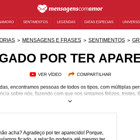
NAMORO
SENTIMENTOS
LEGENDAS
DATAS ESPECIAIS
UNIVERSO
MENSAGENS DE ANIVERSÁRIO
ENTRETENIMENTO
FAMOSOS
BÍBLIA
ORIAS
MENSAGENS E FRASES
SENTIMENTOS
GR
GADO POR TER APAR
VER VÍDEO
COMPARTILHAR
das, encontramos pessoas de todos os tipos, com múltiplas p
cia sobre nós, fazendo com que nos sintamos felizes, tristes, tí
rte, encontramos uma pessoa especial, que faz com que nos 
dos. Se você tem uma pessoa assim ao seu lado, mostre os seu
 usando as palavras certas, de um jeito especial, com as men
um "obrigado por ter aparecido" com muito amor e ainda mais c
, não acha? Agradeço por ter aparecido! Porque,
íamos ficado, a relação poderia até mesmo ter