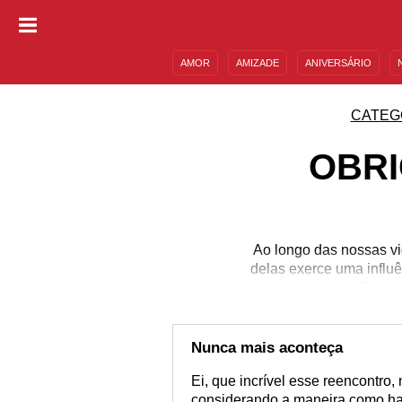
AMOR
AMIZADE
ANIVERSÁRIO
DESCULPAS
MENSAGENS E FRASES
CATEG
OBRI
Ao longo das nossas vi
delas exerce uma influên
com medo etc. Com so
vivos, incríveis e ama
sem receio. Faça isso
Envie 
Nunca mais aconteça
Ei, que incrível esse reencontro
considerando a maneira como hav