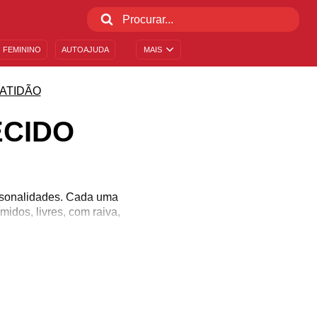
 FEMININO
AUTOAJUDA
MAIS
ATIDÃO
ECIDO
ersonalidades. Cada uma
midos, livres, com raiva,
sintamos apaixonados,
s melhores sentimentos,
sagens que preparamos.
arinho!