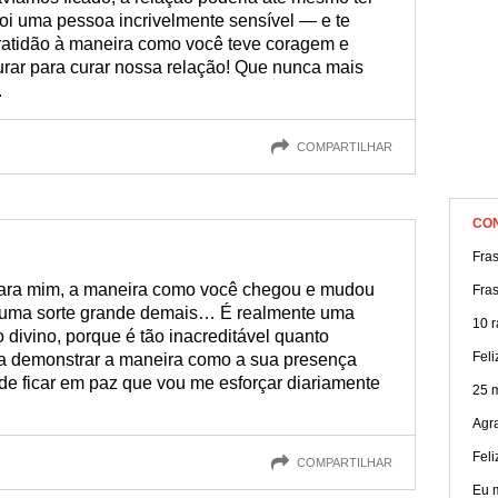
i uma pessoa incrivelmente sensível — e te
gratidão à maneira como você teve coragem e
urar para curar nossa relação! Que nunca mais
.
COMPARTILHAR
CO
Fra
 para mim, a maneira como você chegou e mudou
Fra
 uma sorte grande demais… É realmente uma
10 r
o divino, porque é tão inacreditável quanto
Feli
ga demonstrar a maneira como a sua presença
de ficar em paz que vou me esforçar diariamente
25 
Agr
Feli
COMPARTILHAR
Eu 