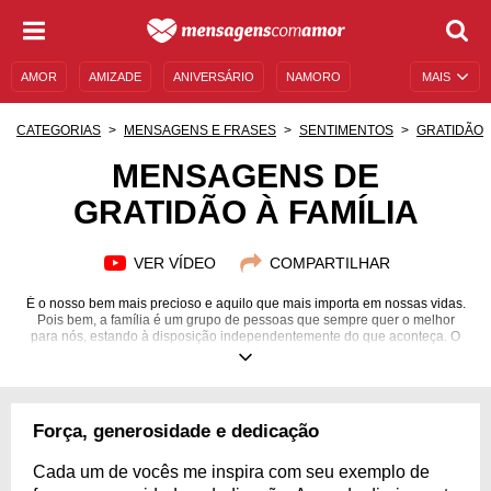
AMOR
AMIZADE
ANIVERSÁRIO
NAMORO
MAIS
SENTIMENTOS
LEGENDAS
DATAS ESPECIAIS
CATEGORIAS
MENSAGENS E FRASES
SENTIMENTOS
GRATIDÃO
UNIVERSO FEMININO
AUTOAJUDA
DESCULPAS
MENSAGENS DE
GRATIDÃO À FAMÍLIA
MENSAGENS E FRASES
MENSAGENS DE ANIVERSÁRIO
ENTRETENIMENTO
FAMOSOS
BÍBLIA
VER VÍDEO
COMPARTILHAR
É o nosso bem mais precioso e aquilo que mais importa em nossas vidas.
Pois bem, a família é um grupo de pessoas que sempre quer o melhor
para nós, estando à disposição independentemente do que aconteça. O
maior dever que temos neste mundo é cuidar deles e retribuir todo esse
carinho recebido. Temos que aproveitar todos esses momentos
inesquecíveis. Além disso, é com os parentes queridos do nosso coração
que aprendemos o que é certo e quais as escolhas corretas que
precisamos tomar. Vamos valorizá-los e demonstrar todo o amor que
Força, generosidade e dedicação
sentimos por cada um deles. Mande agora mesmo uma mensagem de
gratidão para a sua família!
Cada um de vocês me inspira com seu exemplo de