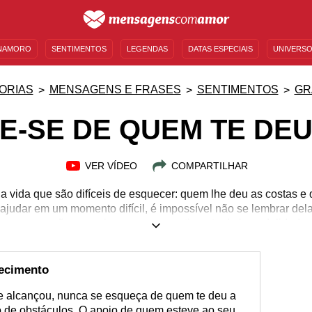
NAMORO
SENTIMENTOS
LEGENDAS
DATAS ESPECIAIS
UNIVERSO
MENSAGENS DE ANIVERSÁRIO
ENTRETENIMENTO
FAMOSOS
BÍBLIA
ORIAS
MENSAGENS E FRASES
SENTIMENTOS
GR
E-SE DE QUEM TE DEU
VER VÍDEO
COMPARTILHAR
a vida que são difíceis de esquecer: quem lhe deu as costas e
ajudar em um momento difícil, é impossível não se lembrar dela
 em quem não merecia causa um sentimento de incredulidade d
tão ruim?". Em contrapartida, há nomes que, ao serem pronunc
e a pena acreditar no ser humano. Demonstrar gratidão pelo be
 você é humilde e livre de orgulho. Evidencie que você ainda 
hecimento
a mão usando uma tocante mensagem. Inspire-se!
e alcançou, nunca se esqueça de quem te deu a
 de obstáculos. O apoio de quem esteve ao seu