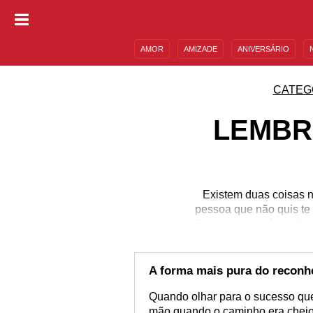
AMOR
AMIZADE
ANIVERSÁRIO
DESCULPAS
MENSAGENS E FRASES
CATEG
LEMBR
Existem duas coisas n
pessoa que não quis te 
Saber que você confiou
de acreditar em um ser 
e mostram que ainda val
sobre você, expondo que
A forma mais pura do recon
Quando olhar para o sucesso qu
mão quando o caminho era cheio