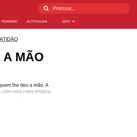
 FEMININO
AUTOAJUDA
MAIS
ATIDÃO
 A MÃO
 quem lhe deu a mão. A
 com uma certa tristeza.
o tipo: "Como fui capaz
iados, aquecem o coração
m feito também diz muito
se lembra de quem te deu