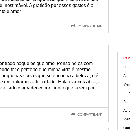
 inestimável. A gratidão por esses gestos é a
to e amor.
COMPARTILHAR
CO
centrado naqueles que amo. Penso neles com
Fras
 pode ter e percebo que minha vida é mesmo
as pequenas coisas que se encontra a beleza, e é
Agra
 encontramos a felicidade. Então vamos abraçar
Men
so lado e agradecer por tudo o que fazem por
Eu 
Fra
Agr
COMPARTILHAR
Men
Obri