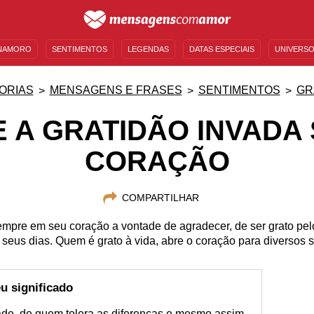
NAMORO
SENTIMENTOS
LEGENDAS
DATAS ESPECIAIS
UNIVERSO
MENSAGENS DE ANIVERSÁRIO
ENTRETENIMENTO
FAMOSOS
BÍBLIA
ORIAS
MENSAGENS E FRASES
SENTIMENTOS
GR
 A GRATIDÃO INVADA
CORAÇÃO
COMPARTILHAR
sempre em seu coração a vontade de agradecer, de ser grato p
 seus dias. Quem é grato à vida, abre o coração para diversos s
u significado
ade, de quem tolera as diferenças e mesmo assim