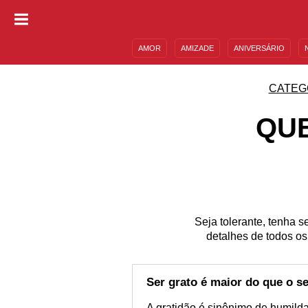
AMOR
AMIZADE
ANIVERSÁRIO
DESCULPAS
MENSAGENS E FRASES
CATEG
QUE
Seja tolerante, tenha 
detalhes de todos os
Ser grato é maior do que o se
A gratidão é sinônimo de humild