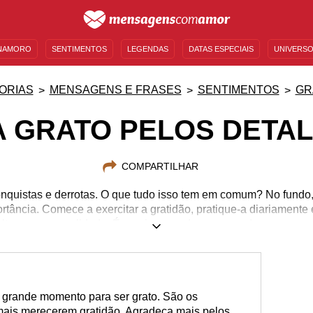
NAMORO
SENTIMENTOS
LEGENDAS
DATAS ESPECIAIS
UNIVERSO
MENSAGENS DE ANIVERSÁRIO
ENTRETENIMENTO
FAMOSOS
BÍBLIA
ORIAS
MENSAGENS E FRASES
SENTIMENTOS
GR
A GRATO PELOS DETAL
COMPARTILHAR
onquistas e derrotas. O que tudo isso tem em comum? No fundo,
ância. Comece a exercitar a gratidão, pratique-a diariamente 
 alterar a sua realidade. É preciso agradecer por cada pequena c
 grande momento para ser grato. São os
mais merecerem gratidão. Agradeça mais pelos