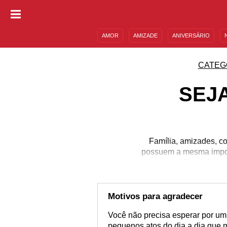
AMOR
AMIZADE
ANIVERSÁRIO
DESCULPAS
MENSAGENS E FRASES
CATEG
SEJ
Família, amizades, c
possuem a mesma import
tão positivo
Motivos para agradecer
Você não precisa esperar por um
pequenos atos do dia a dia que 