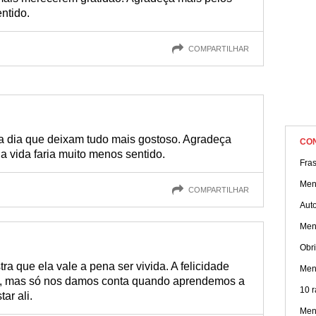
ntido.
COMPARTILHAR
 a dia que deixam tudo mais gostoso. Agradeça
CO
a vida faria muito menos sentido.
Fras
Men
COMPARTILHAR
Aut
Men
Obri
a que ela vale a pena ser vivida. A felicidade
Men
s, mas só nos damos conta quando aprendemos a
10 r
ar ali.
Men