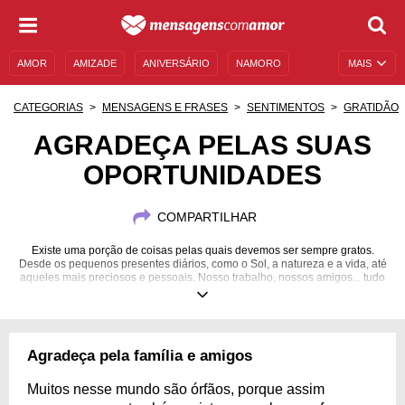
AMOR
AMIZADE
ANIVERSÁRIO
NAMORO
MAIS
SENTIMENTOS
LEGENDAS
DATAS ESPECIAIS
CATEGORIAS
MENSAGENS E FRASES
SENTIMENTOS
GRATIDÃO
UNIVERSO FEMININO
AUTOAJUDA
DESCULPAS
AGRADEÇA PELAS SUAS
OPORTUNIDADES
MENSAGENS E FRASES
MENSAGENS DE ANIVERSÁRIO
ENTRETENIMENTO
FAMOSOS
BÍBLIA
COMPARTILHAR
Existe uma porção de coisas pelas quais devemos ser sempre gratos.
Desde os pequenos presentes diários, como o Sol, a natureza e a vida, até
aqueles mais preciosos e pessoais. Nosso trabalho, nossos amigos... tudo
é motivo de agradecimento, porque somos privilegiados em poder
desfrutar disso!
Agradeça pela família e amigos
Muitos nesse mundo são órfãos, porque assim