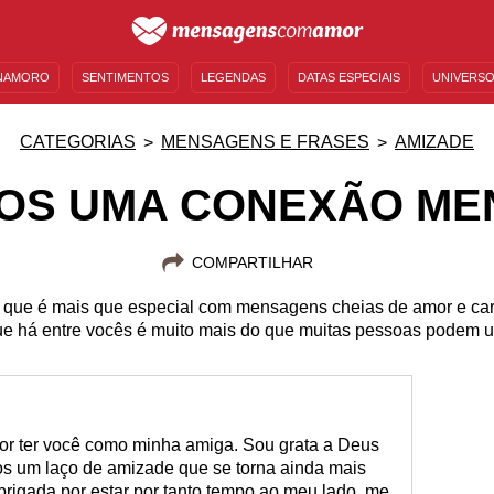
NAMORO
SENTIMENTOS
LEGENDAS
DATAS ESPECIAIS
UNIVERSO
MENSAGENS DE ANIVERSÁRIO
ENTRETENIMENTO
FAMOSOS
BÍBLIA
CATEGORIAS
MENSAGENS E FRASES
AMIZADE
OS UMA CONEXÃO ME
COMPARTILHAR
 que é mais que especial com mensagens cheias de amor e cari
e há entre vocês é muito mais do que muitas pessoas podem u
or ter você como minha amiga. Sou grata a Deus
os um laço de amizade que se torna ainda mais
brigada por estar por tanto tempo ao meu lado, me