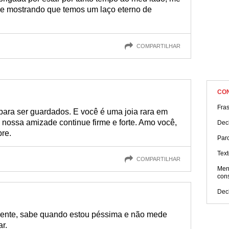
me mostrando que temos um laço eterno de
COMPARTILHAR
CO
Fra
para ser guardados. E você é uma joia rara em
 nossa amizade continue firme e forte. Amo você,
Dec
re.
Parc
Tex
COMPARTILHAR
Men
con
Dec
ente, sabe quando estou péssima e não mede
r.