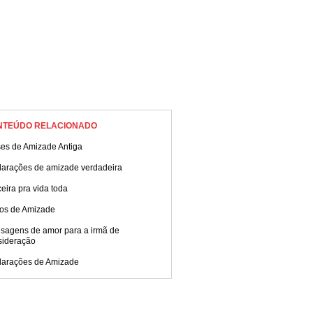
NTEÚDO RELACIONADO
ses de Amizade Antiga
larações de amizade verdadeira
eira pra vida toda
tos de Amizade
sagens de amor para a irmã de
sideração
larações de Amizade