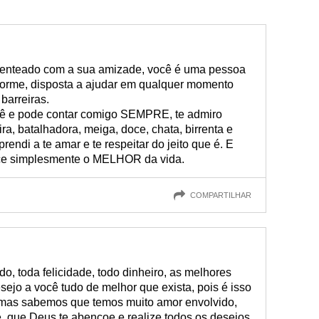
senteado com a sua amizade, você é uma pessoa
orme, disposta a ajudar em qualquer momento
barreiras.
cê e pode contar comigo SEMPRE, te admiro
a, batalhadora, meiga, doce, chata, birrenta e
rendi a te amar e te respeitar do jeito que é. E
ce simplesmente o MELHOR da vida.
COMPARTILHAR
o, toda felicidade, todo dinheiro, as melhores
ejo a você tudo de melhor que exista, pois é isso
 mas sabemos que temos muito amor envolvido,
, que Deus te abençoe e realize todos os desejos