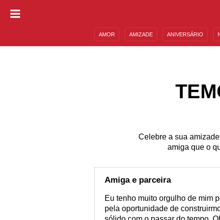
AMOR
AMIZADE
ANIVERSÁRIO
DESCULPAS
MENSAGENS E FRASES
TEM
Celebre a sua amizade
amiga que o qu
Amiga e parceira
Eu tenho muito orgulho de mim p
pela oportunidade de construirm
sólido com o passar do tempo. O