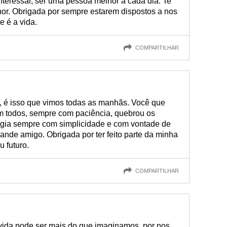
interessar, ser uma pessoa melhor a cada dia. Te
hor. Obrigada por sempre estarem dispostos a nos
e é a vida.
COMPARTILHAR
, é isso que vimos todas as manhãs. Você que
m todos, sempre com paciência, quebrou os
agia sempre com simplicidade e com vontade de
rande amigo. Obrigada por ter feito parte da minha
u futuro.
COMPARTILHAR
vida pode ser mais do que imaginamos, por nos