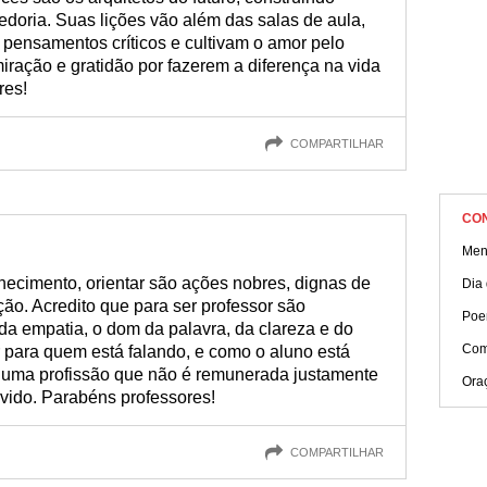
doria. Suas lições vão além das salas de aula,
 pensamentos críticos e cultivam o amor pelo
ração e gratidão por fazerem a diferença na vida
res!
COMPARTILHAR
CO
Men
hecimento, orientar são ações nobres, dignas de
Dia 
ção. Acredito que para ser professor são
Poe
da empatia, o dom da palavra, da clareza e do
Com
 para quem está falando, e como o aluno está
 uma profissão que não é remunerada justamente
Oraç
vido. Parabéns professores!
COMPARTILHAR