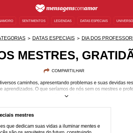
NAMORO
SENTIMENTOS
LEGENDAS
DATAS ESPECIAIS
UNIVERSO
MENSAGENS DE ANIVERSÁRIO
ENTRETENIMENTO
FAMOSOS
BÍBLIA
ATEGORIAS
DATAS ESPECIAIS
DIA DOS PROFESSOR
OS MESTRES, GRATID
COMPARTILHAR
diversos caminhos, apresentando problemas e suas devidas res
e aprendizados. O que seríamos de nós sem os mestres e prof
por esses profissionais tão dedicados!
eciais mestres
les que dedicam suas vidas a iluminar mentes e
cês são os arquitetos do futuro, construindo