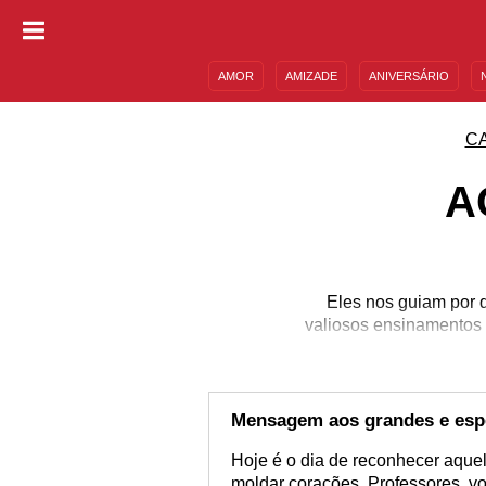
AMOR
AMIZADE
ANIVERSÁRIO
DESCULPAS
MENSAGENS E FRASES
C
A
Eles nos guiam por 
valiosos ensinamentos 
Mensagem aos grandes e esp
Hoje é o dia de reconhecer aque
moldar corações. Professores, vo