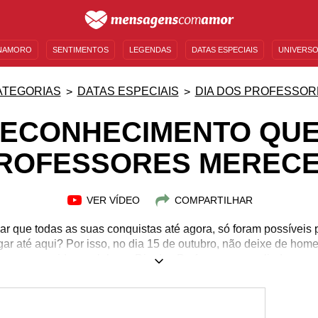
NAMORO
SENTIMENTOS
LEGENDAS
DATAS ESPECIAIS
UNIVERSO
MENSAGENS DE ANIVERSÁRIO
ENTRETENIMENTO
FAMOSOS
BÍBLIA
ATEGORIAS
DATAS ESPECIAIS
DIA DOS PROFESSOR
RECONHECIMENTO QUE
ROFESSORES MEREC
VER VÍDEO
COMPARTILHAR
ar que todas as suas conquistas até agora, só foram possíveis 
ar até aqui? Por isso, no dia 15 de outubro, não deixe de ho
m por sua vida e celebre o Dia dos Professores com lindas me