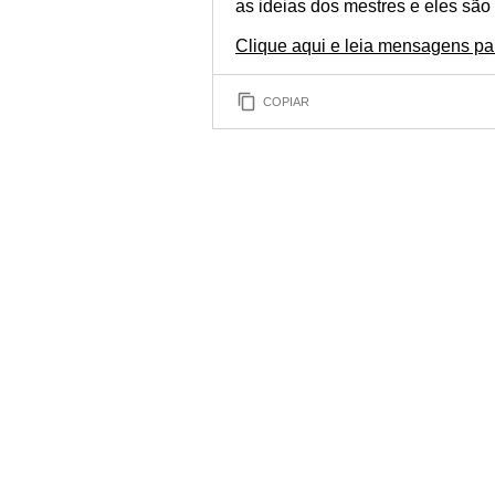
as ideias dos mestres e eles são
Clique aqui e leia mensagens par
COPIAR