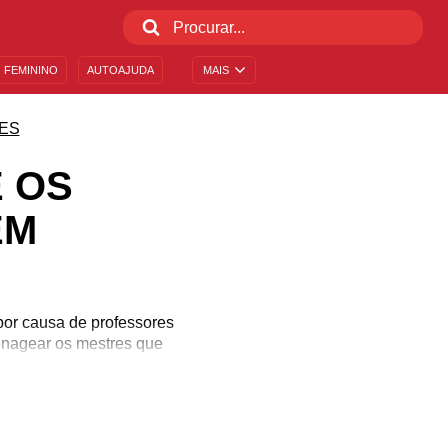
 FEMININO
AUTOAJUDA
MAIS
ES
 OS
EM
por causa de professores
menagear os mestres que
nsagens!