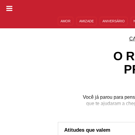
AMOR
AMIZADE
ANIVERSÁRIO
DESCULPAS
MENSAGENS E FRASES
C
O 
P
Você já parou para pens
que te ajudaram a cheg
passara
Atitudes que valem