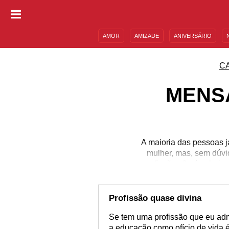
AMOR
AMIZADE
ANIVERSÁRIO
DESCULPAS
MENSAGENS E FRASES
C
MENS
A maioria das pessoas 
mulher, mas, sem dúvi
profissão não é valoriz
partir dos professore
qualidades devem ser a
mestre ou à sua profess
Profissão quase divina
Se tem uma profissão que eu admi
a educação como ofício de vida 