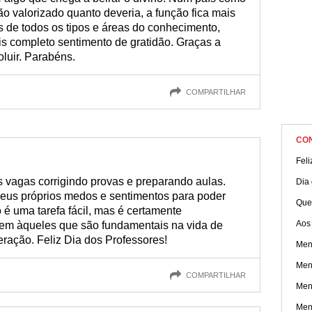
tão valorizado quanto deveria, a função fica mais
res de todos os tipos e áreas do conhecimento,
 completo sentimento de gratidão. Graças a
luir. Parabéns.
COMPARTILHAR
CO
Feli
s vagas corrigindo provas e preparando aulas.
Dia
seus próprios medos e sentimentos para poder
Quer
 é uma tarefa fácil, mas é certamente
Aos 
 àqueles que são fundamentais na vida de
ração. Feliz Dia dos Professores!
Men
Men
COMPARTILHAR
Men
Men