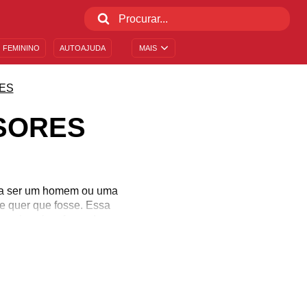
 FEMININO
AUTOAJUDA
MAIS
ES
SORES
ria ser um homem ou uma
e quer que fosse. Essa
sionais sejam formados a
e e resiliência. Essas
rofessor. Mostre ao seu
 em seu desenvolvimento!