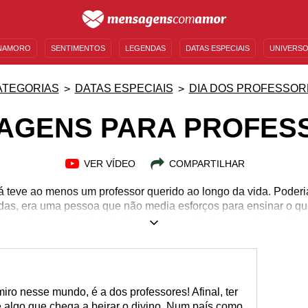
NAMORO
SENTIMENTOS
LEGENDAS
DATAS ESPECIAIS
UNIVERSO
MENSAGENS DE ANIVERSÁRIO
ENTRETENIMENTO
FAMOSOS
BÍBLIA
ATEGORIAS
DATAS ESPECIAIS
DIA DOS PROFESSOR
AGENS PARA PROFES
VER VÍDEO
COMPARTILHAR
já teve ao menos um professor querido ao longo da vida. Pode
das, era uma pessoa que não media esforços para ensinar o qu
ada pelo mercado de trabalho, ainda que todos os outros profis
s. É um cargo que exige paciência, compreensão, força de vontad
dmiradas e enaltecidas com mensagens de agradecimento ao p
ora querida que essa pessoa foi essencial em sua formação e
ro nesse mundo, é a dos professores! Afinal, ter
é algo que chega a beirar o divino. Num país como