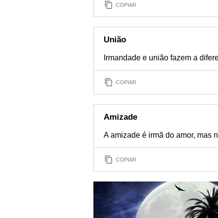
COPIAR
União
Irmandade e união fazem a difer
COPIAR
Amizade
A amizade é irmã do amor, mas
COPIAR