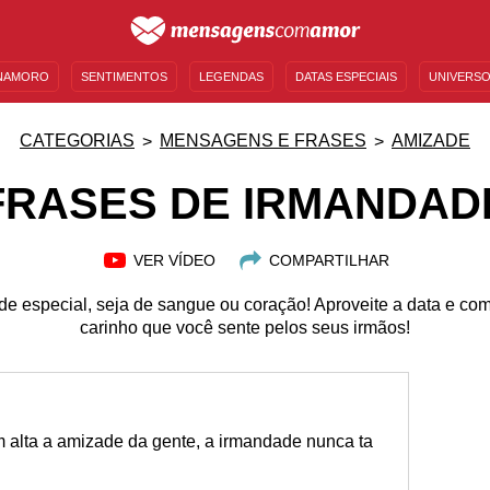
NAMORO
SENTIMENTOS
LEGENDAS
DATAS ESPECIAIS
UNIVERSO
MENSAGENS DE ANIVERSÁRIO
ENTRETENIMENTO
FAMOSOS
BÍBLIA
CATEGORIAS
MENSAGENS E FRASES
AMIZADE
FRASES DE IRMANDAD
VER VÍDEO
COMPARTILHAR
 de especial, seja de sangue ou coração! Aproveite a data e com
carinho que você sente pelos seus irmãos!
m alta a amizade da gente, a irmandade nunca ta