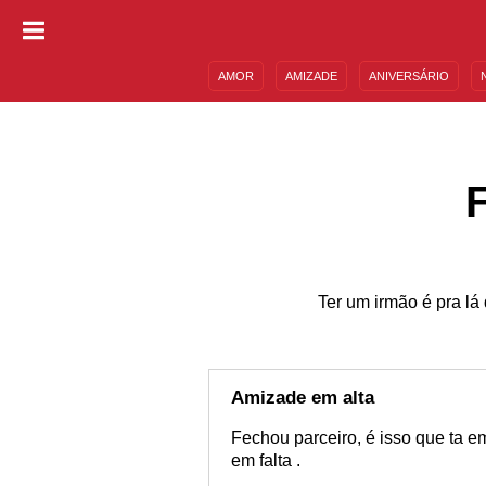
AMOR
AMIZADE
ANIVERSÁRIO
DESCULPAS
MENSAGENS E FRASES
Ter um irmão é pra lá
Amizade em alta
Fechou parceiro, é isso que ta e
em falta .