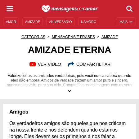
AMOR
AMIZADE
ANIVERSÁRIO
NAMORO
MAIS
SENTIMENTOS
LEGENDAS
DATAS ESPECIAIS
CATEGORIAS
MENSAGENS E FRASES
AMIZADE
UNIVERSO FEMININO
AUTOAJUDA
DESCULPAS
AMIZADE ETERNA
MENSAGENS E FRASES
MENSAGENS DE ANIVERSÁRIO
VER VÍDEO
COMPARTILHAR
ENTRETENIMENTO
FAMOSOS
BÍBLIA
Valorize todas as amizades verdadeiras, pois você nunca saberá quando
eles irão embora. Amigos de verdade trazem um amor puro e sincero,
nunca antes visto, para sua vida. Compartilhe essas imagens com os seus
amigos e demonstre o quanto eles são especiais.
Amigos
Os verdadeiros amigos são aqueles que nos criticam
na nossa frente e nos defendem quando estamos
longe. Eles devem ser os primeiros a nos falar a