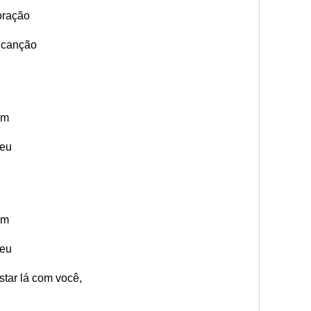
oração
 canção
ém
leu
ém
leu
star lá com você,