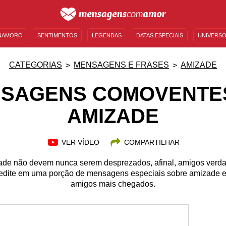
NAMORO
SENTIMENTOS
LEGENDAS
DATAS ESPECIAIS
UNIVERSO
MENSAGENS DE ANIVERSÁRIO
ENTRETENIMENTO
FAMOSOS
BÍBLIA
CATEGORIAS
MENSAGENS E FRASES
AMIZADE
SAGENS COMOVENTE
AMIZADE
VER VÍDEO
COMPARTILHAR
de não devem nunca serem desprezados, afinal, amigos verda
dite em uma porção de mensagens especiais sobre amizade e
amigos mais chegados.