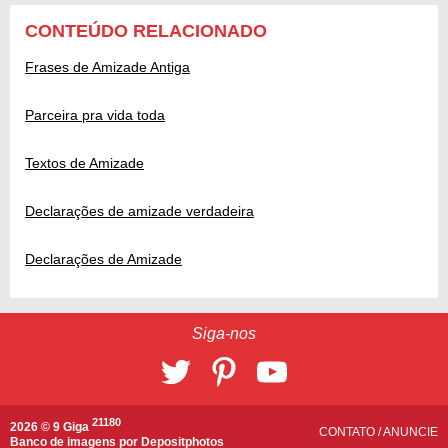
CONTEÚDO RELACIONADO
Frases de Amizade Antiga
Parceira pra vida toda
Textos de Amizade
Declarações de amizade verdadeira
Declarações de Amizade
Siga-nos
21180
2026 © 9 Giga
CONTATO
/
ANUNCIE
Banco de imagens por
Depositphotos