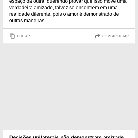
espaço da outra, querendo provar que isso move uma
verdadeira amizade, talvez se encontrem em uma
realidade diferente, pois o amor é demonstrado de
outras maneiras.
COPIAR
COMPARTILHAR
Decisões unilaterais não demonstram amizade