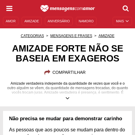
AMOR
AMIZADE
ANIVERSÁRIO
NAMORO
MAIS
SENTIMENTOS
LEGENDAS
DATAS ESPECIAIS
CATEGORIAS
MENSAGENS E FRASES
AMIZADE
UNIVERSO FEMININO
AUTOAJUDA
DESCULPAS
AMIZADE FORTE NÃO SE
BASEIA EM EXAGEROS
MENSAGENS E FRASES
MENSAGENS DE ANIVERSÁRIO
ENTRETENIMENTO
FAMOSOS
BÍBLIA
COMPARTILHAR
Amizade verdadeira independe da quantidade de vezes que você e o
outro alguém se vêem, da quantidade de mensagens trocadas, do quanto
vocês trocam juras. Amizade verdadeira é presença, é sentimento. É
aquele abraço simples e aquela mão não hora que mais precisa. Valorize
seus amigos.
Não precisa se mudar para demonstrar carinho
As pessoas que aos poucos se mudam para dentro do