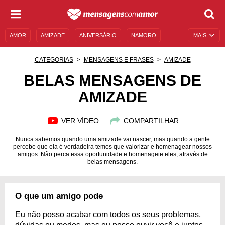
AMOR
AMIZADE
ANIVERSÁRIO
NAMORO
MAIS
SENTIMENTOS
LEGENDAS
DATAS ESPECIAIS
CATEGORIAS
MENSAGENS E FRASES
AMIZADE
UNIVERSO FEMININO
AUTOAJUDA
DESCULPAS
BELAS MENSAGENS DE
AMIZADE
MENSAGENS E FRASES
MENSAGENS DE ANIVERSÁRIO
ENTRETENIMENTO
FAMOSOS
BÍBLIA
VER VÍDEO
COMPARTILHAR
Nunca sabemos quando uma amizade vai nascer, mas quando a gente
percebe que ela é verdadeira temos que valorizar e homenagear nossos
amigos. Não perca essa oportunidade e homenageie eles, através de
belas mensagens.
O que um amigo pode
Eu não posso acabar com todos os seus problemas,