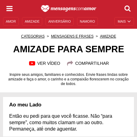
AMOR
AMIZADE
ANIVERSÁRIO
NAMORO
MAIS
SENTIMENTOS
LEGENDAS
DATAS ESPECIAIS
CATEGORIAS
MENSAGENS E FRASES
AMIZADE
UNIVERSO FEMININO
AUTOAJUDA
DESCULPAS
AMIZADE PARA SEMPRE
MENSAGENS E FRASES
MENSAGENS DE ANIVERSÁRIO
VER VÍDEO
COMPARTILHAR
ENTRETENIMENTO
FAMOSOS
BÍBLIA
Inspire seus amigos, familiares e conhecidos. Envie frases lindas sobre
amizade e faça o amor, o carinho e a compaixão florescerem no coração
de todos.
Ao meu Lado
Então eu pedi para que você ficasse. Não “para
sempre”, como muitos clamam um ao outro.
Permaneça, até onde aguentar.