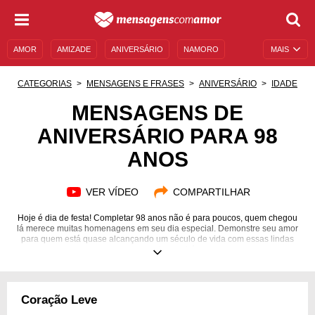
AMOR
AMIZADE
ANIVERSÁRIO
NAMORO
MAIS
SENTIMENTOS
LEGENDAS
DATAS ESPECIAIS
CATEGORIAS
MENSAGENS E FRASES
ANIVERSÁRIO
IDADE
UNIVERSO FEMININO
AUTOAJUDA
DESCULPAS
MENSAGENS DE
ANIVERSÁRIO PARA 98
MENSAGENS E FRASES
MENSAGENS DE ANIVERSÁRIO
ANOS
ENTRETENIMENTO
FAMOSOS
BÍBLIA
VER VÍDEO
COMPARTILHAR
Hoje é dia de festa! Completar 98 anos não é para poucos, quem chegou
lá merece muitas homenagens em seu dia especial. Demonstre seu amor
para quem está quase alcançando um século de vida com essas lindas
mensagens de parabéns.
Coração Leve