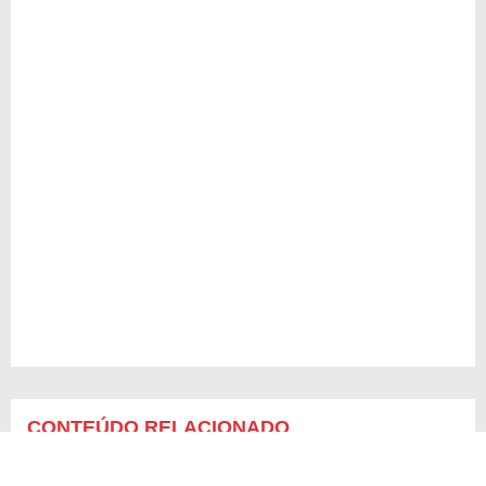
CONTEÚDO RELACIONADO
Mensagens de aniversário para enteados