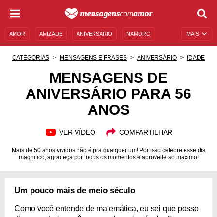
AMOR
AMIZADE
ANIVERSÁRIO
NAMORO
MAIS
SENTIMENTOS
LEGENDAS
DATAS ESPECIAIS
CATEGORIAS
MENSAGENS E FRASES
ANIVERSÁRIO
IDADE
UNIVERSO FEMININO
AUTOAJUDA
DESCULPAS
MENSAGENS DE
ANIVERSÁRIO PARA 56
MENSAGENS E FRASES
MENSAGENS DE ANIVERSÁRIO
ANOS
ENTRETENIMENTO
FAMOSOS
BÍBLIA
VER VÍDEO
COMPARTILHAR
Mais de 50 anos vividos não é pra qualquer um! Por isso celebre esse dia
magnifico, agradeça por todos os momentos e aproveite ao máximo!
Um pouco mais de meio século
Como você entende de matemática, eu sei que posso