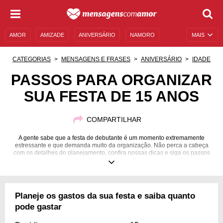
AMOR
AMIZADE
ANIVERSÁRIO
NAMORO
MAIS
SENTIMENTOS
LEGENDAS
DATAS ESPECIAIS
CATEGORIAS
MENSAGENS E FRASES
ANIVERSÁRIO
IDADE
UNIVERSO FEMININO
AUTOAJUDA
DESCULPAS
PASSOS PARA ORGANIZAR
SUA FESTA DE 15 ANOS
MENSAGENS E FRASES
MENSAGENS DE ANIVERSÁRIO
ENTRETENIMENTO
FAMOSOS
BÍBLIA
COMPARTILHAR
A gente sabe que a festa de debutante é um momento extremamente
estressante e que demanda muito da organização. Não perca a cabeça
com os detalhes do planejamento, confira nossas dicas e siga os passos
para lidar apenas só com a parte boa da comemoração !
Planeje os gastos da sua festa e saiba quanto
pode gastar