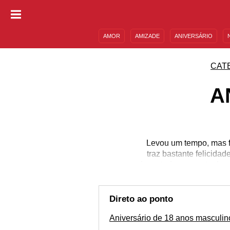
AMOR
AMIZADE
ANIVERSÁRIO
DESCULPAS
MENSAGENS E FRASES
CAT
A
Levou um tempo, mas f
traz bastante felicidad
juventude se mantenha,
independência também 
necessário sempre te
inesquecível e se r
Direto ao ponto
Aniversário de 18 anos masculin