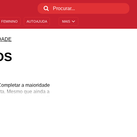
 FEMININO
AUTOAJUDA
MAIS
DADE
OS
Completar a maioridade
dulta. Mesmo que ainda a
ente serem tomadas. E a
rém, por outro lado, é
proveite este período
este aniversário tão