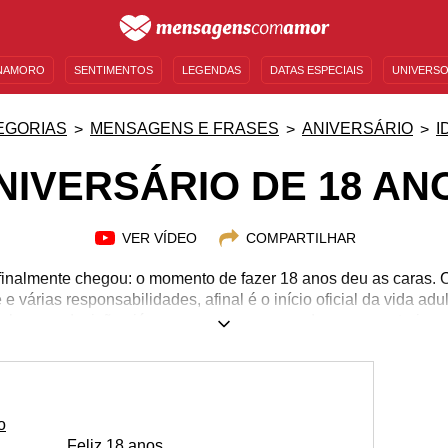
NAMORO
SENTIMENTOS
LEGENDAS
DATAS ESPECIAIS
UNIVERSO
MENSAGENS DE ANIVERSÁRIO
ENTRETENIMENTO
FAMOSOS
BÍBLIA
EGORIAS
MENSAGENS E FRASES
ANIVERSÁRIO
I
NIVERSÁRIO DE 18 AN
VER VÍDEO
COMPARTILHAR
inalmente chegou: o momento de fazer 18 anos deu as caras. 
e e várias responsabilidades, afinal é o início oficial da vida a
 algumas decisões já começam a ser pensadas para posteriorm
é algo mais presente nesta etapa, sendo bom, por um lado, po
r em mente as consequências que seus atos podem lhe trazer. A
odeie de pessoas que querem o seu bem. Veja como comemorar 
marcante com nossas mensagens!
o
Feliz 18 anos