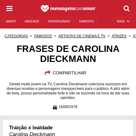
AMOR
AMIZADE
ANIVERSÁRIO
NAMORO
MAIS
SENTIMENTOS
LEGENDAS
DATAS ESPECIAIS
CATEGORIAS
FAMOSOS
ARTISTAS DE CINEMA E TV
ATRIZES
A
UNIVERSO FEMININO
AUTOAJUDA
DESCULPAS
FRASES DE CAROLINA
DIECKMANN
MENSAGENS E FRASES
MENSAGENS DE ANIVERSÁRIO
ENTRETENIMENTO
FAMOSOS
BÍBLIA
COMPARTILHAR
Desde muito jovem na TV, Carolina Dieckmann coleciona sucessos em
diversas novelas e personagens inesquecíveis para o público. A atriz além
de bela, possui personalidade forte e não se esconde na hora de dar suas
opiniões.
16/09/1978
Traição x lealdade
Carolina Dieckmann