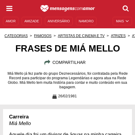
AMOR
AMIZADE
ANIVERSÁRIO
NAMORO
MAIS
SENTIMENTOS
LEGENDAS
DATAS ESPECIAIS
CATEGORIAS
FAMOSOS
ARTISTAS DE CINEMA E TV
ATRIZES
A
UNIVERSO FEMININO
AUTOAJUDA
DESCULPAS
FRASES DE MIÁ MELLO
MENSAGENS E FRASES
MENSAGENS DE ANIVERSÁRIO
COMPARTILHAR
ENTRETENIMENTO
FAMOSOS
BÍBLIA
Miá Mello já fez parte do grupo Deznecessários, foi contratada pela Rede
Record para participar do programa Legendárias e agora atua na Rede
Globo. Miá Mello tem muita história para contar e muito conteúdo em sua
bagagem.
26/02/1981
Carreira
Miá Mello
Aquele dia foi um divisor de águas na minha carreira.