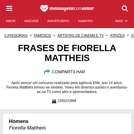
AMOR
AMIZADE
ANIVERSÁRIO
NAMORO
MAIS
SENTIMENTOS
LEGENDAS
DATAS ESPECIAIS
CATEGORIAS
FAMOSOS
ARTISTAS DE CINEMA E TV
ATRIZES
A
UNIVERSO FEMININO
AUTOAJUDA
DESCULPAS
FRASES DE FIORELLA
MATTHEIS
MENSAGENS E FRASES
MENSAGENS DE ANIVERSÁRIO
ENTRETENIMENTO
FAMOSOS
BÍBLIA
COMPARTILHAR
Após vencer um concurso realizado pela agência Elite, aos 14 anos,
Fiorella Mattheis tornou-se modelo. Viveu em diversos países e aventurou-
se na TV como atriz e apresentadora.
10/02/1988
Homens
Fiorella Mattheis