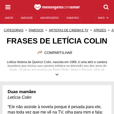
AMOR
AMIZADE
ANIVERSÁRIO
NAMORO
MAIS
SENTIMENTOS
LEGENDAS
DATAS ESPECIAIS
CATEGORIAS
FAMOSOS
ARTISTAS DE CINEMA E TV
ATRIZES
A
UNIVERSO FEMININO
AUTOAJUDA
DESCULPAS
FRASES DE LETÍCIA COLIN
MENSAGENS E FRASES
MENSAGENS DE ANIVERSÁRIO
COMPARTILHAR
ENTRETENIMENTO
FAMOSOS
BÍBLIA
Letícia Helena de Queiroz Colin, nascida em 1989, é uma atriz e cantora
brasileira que iniciou sua carreira artística na televisão aos dez anos de
idade. Já atuou em novelas da Rede Globo, Band e Record, além de
peças teatrais, séries e produções cinematográficas. Segue a religião
budista de Nitiren desde 2015 e é casada com o diretor teatral Michel
Melamed, 14 anos mais velho e com quem tem um relacionamento desde
2016. Bem como todas essas vocações, em 2019 Letícia virou mãe de um
menino, cujo nome é Uri, que significa “minha luz”. É bem engajada nas
Duas mamães
redes sociais, principalmente quando o assunto são as causas
humanitárias. Saiba mais sobre essa grande mulher aqui em nossa
Letícia Colin
página!
“Ele não assiste à novela porque é pesada para ele,
30/12/1989
mas toda vez que me vê na TV, olha para mim e fala: