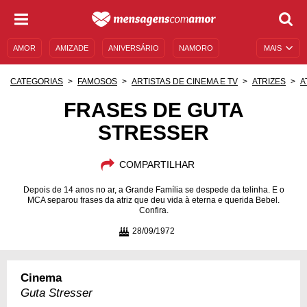
AMOR
AMIZADE
ANIVERSÁRIO
NAMORO
MAIS
SENTIMENTOS
LEGENDAS
DATAS ESPECIAIS
CATEGORIAS
FAMOSOS
ARTISTAS DE CINEMA E TV
ATRIZES
A
UNIVERSO FEMININO
AUTOAJUDA
DESCULPAS
FRASES DE GUTA
STRESSER
MENSAGENS E FRASES
MENSAGENS DE ANIVERSÁRIO
ENTRETENIMENTO
FAMOSOS
BÍBLIA
COMPARTILHAR
Depois de 14 anos no ar, a Grande Família se despede da telinha. E o
MCA separou frases da atriz que deu vida à eterna e querida Bebel.
Confira.
28/09/1972
Cinema
Guta Stresser