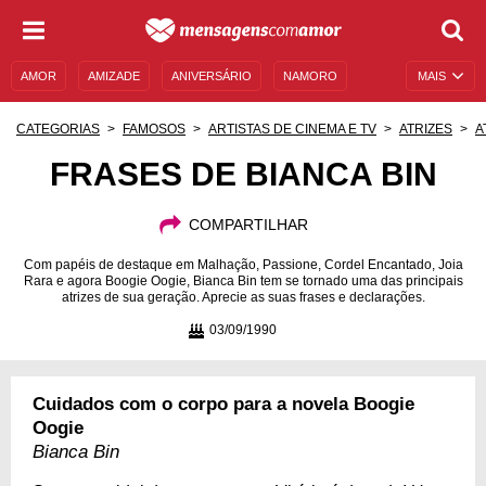
AMOR
AMIZADE
ANIVERSÁRIO
NAMORO
MAIS
SENTIMENTOS
LEGENDAS
DATAS ESPECIAIS
CATEGORIAS
FAMOSOS
ARTISTAS DE CINEMA E TV
ATRIZES
A
UNIVERSO FEMININO
AUTOAJUDA
DESCULPAS
FRASES DE BIANCA BIN
MENSAGENS E FRASES
MENSAGENS DE ANIVERSÁRIO
COMPARTILHAR
ENTRETENIMENTO
FAMOSOS
BÍBLIA
Com papéis de destaque em Malhação, Passione, Cordel Encantado, Joia
Rara e agora Boogie Oogie, Bianca Bin tem se tornado uma das principais
atrizes de sua geração. Aprecie as suas frases e declarações.
03/09/1990
Cuidados com o corpo para a novela Boogie
Oogie
Bianca Bin