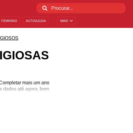
 FEMININO
AUTOAJUDA
MAIS
IGIOSOS
IGIOSAS
. Completar mais um ano
os dados até agora, bem
 não deixe de marcar a
mor e, claro, muita fé.
nceros ao aniversariante
 um belo sorriso daquela