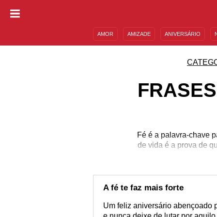
AMOR
AMIZADE
ANIVERSÁRIO
DESCULPAS
MENSAGENS E FRASES
CATEG
FRASES
Fé é a palavra-chave p
de vida é a prova de q
como aqueles que aind
vida de quem você tant
Nossas frases de aniver
do dia. Compartilhe-as 
A fé te faz mais forte
Um feliz aniversário abençoado 
e nunca deixe de lutar por aquilo