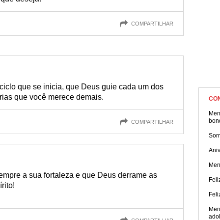
COMPARTILHAR
 ciclo que se inicia, que Deus guie cada um dos
órias que você merece demais.
CO
Men
bon
COMPARTILHAR
Sorr
Aniv
Men
 sempre a sua fortaleza e que Deus derrame as
Feli
rito!
Feli
Men
ado