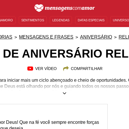
NAMORO
SENTIMENTOS
LEGENDAS
DATAS ESPECIAIS
UNIVERSO
MENSAGENS DE ANIVERSÁRIO
ENTRETENIMENTO
FAMOSOS
BÍBLIA
ORIAS
MENSAGENS E FRASES
ANIVERSÁRIO
REL
 DE ANIVERSÁRIO REL
VER VÍDEO
COMPARTILHAR
ara iniciar mais um ciclo abençoado e cheio de oportunidades
ue Deus está olhando por nós e guiando todos os nossos pass
a virão. Sendo o aniversário um dia extremamente importante,
o admira dedicando-lhe palavras cheias de carinho, esperança, a
sário religiosas são perfeitas para temperar aqueles desejos si
e faça deste dia uma data ainda mais memorável, além de tirar
pessoa que aquece seu coração em todos os momentos!
por Deus! Que na fé você sempre encontre forças
 que deseja.