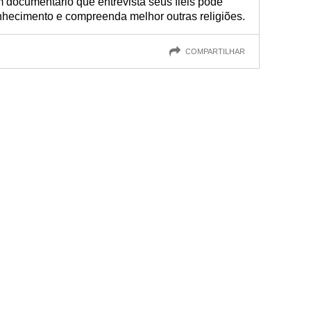
 documentário que entrevista seus fiéis pode
nhecimento e compreenda melhor outras religiões.
COMPARTILHAR