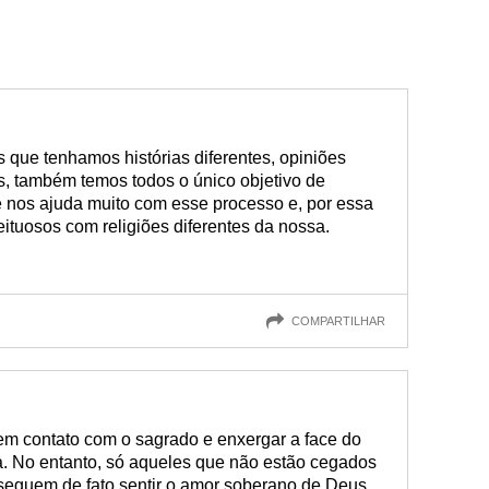
 que tenhamos histórias diferentes, opiniões
es, também temos todos o único objetivo de
 fé nos ajuda muito com esse processo e, por essa
ituosos com religiões diferentes da nossa.
COMPARTILHAR
m contato com o sagrado e enxergar a face do
a. No entanto, só aqueles que não estão cegados
nseguem de fato sentir o amor soberano de Deus.