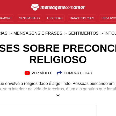
NAMORO
SENTIMENTOS
LEGENDAS
DATAS ESPECIAIS
UNIVERSO
MENSAGENS DE ANIVERSÁRIO
ENTRETENIMENTO
FAMOSOS
BÍBLIA
IAS
MENSAGENS E FRASES
SENTIMENTOS
INTO
SES SOBRE PRECONC
RELIGIOSO
VER VÍDEO
COMPARTILHAR
que envolve a religiosidade é algo lindo. Pessoas buscando um
, sem interferir na vida de terceiros, é um ato genuíno que for
tica e nos faz crescer espiritualmente. Vamos combater este pre