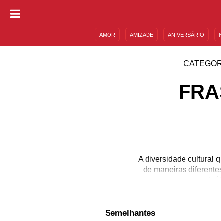
AMOR
AMIZADE
ANIVERSÁRIO
DESCULPAS
MENSAGENS E FRASES
CATEGOR
FRA
A diversidade cultural 
de maneiras diferentes
moral, é
Semelhantes