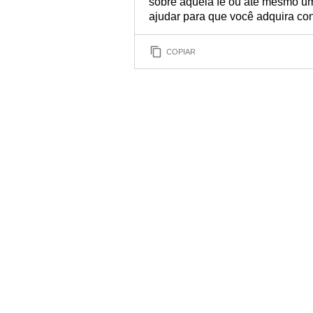
sobre aquela fé ou até mesmo um
ajudar para que você adquira co
COPIAR