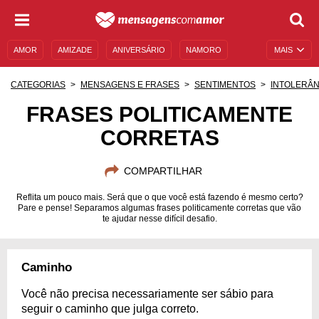
AMOR
AMIZADE
ANIVERSÁRIO
NAMORO
MAIS
SENTIMENTOS
LEGENDAS
DATAS ESPECIAIS
CATEGORIAS
MENSAGENS E FRASES
SENTIMENTOS
INTOLERÂN
UNIVERSO FEMININO
AUTOAJUDA
DESCULPAS
FRASES POLITICAMENTE
CORRETAS
MENSAGENS E FRASES
MENSAGENS DE ANIVERSÁRIO
ENTRETENIMENTO
FAMOSOS
BÍBLIA
COMPARTILHAR
Reflita um pouco mais. Será que o que você está fazendo é mesmo certo?
Pare e pense! Separamos algumas frases politicamente corretas que vão
te ajudar nesse difícil desafio.
Caminho
Você não precisa necessariamente ser sábio para
seguir o caminho que julga correto.