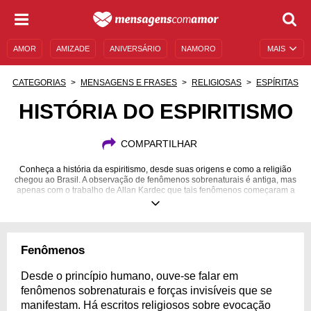
AMOR
AMIZADE
ANIVERSÁRIO
NAMORO
MAIS
SENTIMENTOS
LEGENDAS
DATAS ESPECIAIS
CATEGORIAS
MENSAGENS E FRASES
RELIGIOSAS
ESPÍRITAS
UNIVERSO FEMININO
AUTOAJUDA
DESCULPAS
HISTÓRIA DO ESPIRITISMO
MENSAGENS E FRASES
MENSAGENS DE ANIVERSÁRIO
COMPARTILHAR
ENTRETENIMENTO
FAMOSOS
BÍBLIA
Conheça a história da espiritismo, desde suas origens e como a religião
chegou ao Brasil. A observação de fenômenos sobrenaturais é antiga, mas
apenas com o trabalho de Allan Kardec que tais fenômenos começaram a
ser estudados e o espiritismo se tornou uma das mais importantes
religiões.
Fenômenos
Desde o princípio humano, ouve-se falar em
fenômenos sobrenaturais e forças invisíveis que se
manifestam. Há escritos religiosos sobre evocação