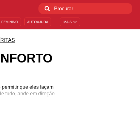
 FEMININO
AUTOAJUDA
MAIS
ÍRITAS
ONFORTO
 permitir que eles façam
de tudo, ande em direção