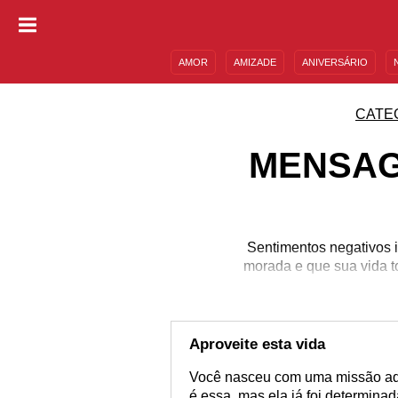
AMOR
AMIZADE
ANIVERSÁRIO
DESCULPAS
MENSAGENS E FRASES
CATE
MENSAG
Sentimentos negativos i
morada e que sua vida t
Aproveite esta vida
Você nasceu com uma missão aqu
é essa, mas ela já foi determina