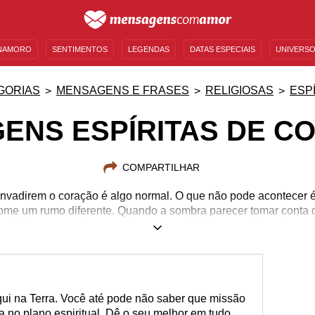
NAMORO
SENTIMENTOS
LEGENDAS
DATAS ESPECIAIS
UNIVERSO
MENSAGENS DE ANIVERSÁRIO
ENTRETENIMENTO
FAMOSOS
BÍBLIA
GORIAS
MENSAGENS E FRASES
RELIGIOSAS
ESP
ENS ESPÍRITAS DE C
COMPARTILHAR
nvadirem o coração é algo normal. O que não pode acontecer é
ome um rumo diferente. Quando a sombra parecer tomar conta 
à luz e encontre nas palavras o conforto que você precisa.
i na Terra. Você até pode não saber que missão
da no plano espiritual. Dê o seu melhor em tudo