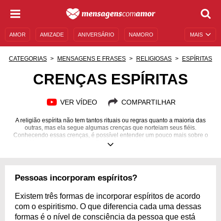
AMOR
AMIZADE
ANIVERSÁRIO
NAMORO
MAIS
SENTIMENTOS
LEGENDAS
DATAS ESPECIAIS
CATEGORIAS
MENSAGENS E FRASES
RELIGIOSAS
ESPÍRITAS
UNIVERSO FEMININO
AUTOAJUDA
DESCULPAS
CRENÇAS ESPÍRITAS
MENSAGENS E FRASES
MENSAGENS DE ANIVERSÁRIO
VER VÍDEO
COMPARTILHAR
ENTRETENIMENTO
FAMOSOS
BÍBLIA
A religião espírita não tem tantos rituais ou regras quanto a maioria das
outras, mas ela segue algumas crenças que norteiam seus fiéis.
Conhecendo essas crenças, é possível entender um pouco mais sobre o
espiritismo e ver como esta religião é capaz de levar conforto e força a
quem a segue.
Pessoas incorporam espíritos?
Existem três formas de incorporar espíritos de acordo
com o espiritismo. O que diferencia cada uma dessas
formas é o nível de consciência da pessoa que está