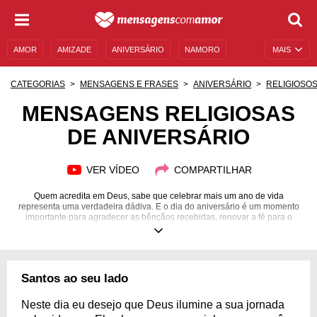
AMOR
AMIZADE
ANIVERSÁRIO
NAMORO
MAIS
SENTIMENTOS
LEGENDAS
DATAS ESPECIAIS
CATEGORIAS
MENSAGENS E FRASES
ANIVERSÁRIO
RELIGIOSO
UNIVERSO FEMININO
AUTOAJUDA
DESCULPAS
MENSAGENS RELIGIOSAS
DE ANIVERSÁRIO
MENSAGENS E FRASES
MENSAGENS DE ANIVERSÁRIO
ENTRETENIMENTO
FAMOSOS
BÍBLIA
VER VÍDEO
COMPARTILHAR
Quem acredita em Deus, sabe que celebrar mais um ano de vida
representa uma verdadeira dádiva. E o dia do aniversário é um momento
importante para agradecer as bênçãos recebidas, renovar a fé para o
próximo ciclo e compartilhar bons momentos com pessoas queridas.
Pensando nisso, se você conhece um(a) aniversariante com esse perfil,
expresse seus votos de felicidade com mensagens religiosas de
aniversário. Demonstre seu carinho e sua fé num recomeço abençoado e
repleto das graças do Criador. Deseje luz espiritual, proteção divina e
Santos ao seu lado
abundância de bons sentimentos. Incentive esperança para um período
próspero e feliz. Alegre o coração e a alma de quem é importante para
você!
Neste dia eu desejo que Deus ilumine a sua jornada