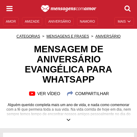
AMOR
AMIZADE
ANIVERSÁRIO
NAMORO
MAIS
SENTIMENTOS
LEGENDAS
DATAS ESPECIAIS
CATEGORIAS
MENSAGENS E FRASES
ANIVERSÁRIO
UNIVERSO FEMININO
AUTOAJUDA
DESCULPAS
MENSAGEM DE
ANIVERSÁRIO
MENSAGENS E FRASES
MENSAGENS DE ANIVERSÁRIO
EVANGÉLICA PARA
ENTRETENIMENTO
FAMOSOS
BÍBLIA
WHATSAPP
VER VÍDEO
COMPARTILHAR
Alguém querido completa mais um ano de vida, e nada como comemorar
com a fé que permeia toda a sua vida. Na vida corrida de hoje em dia, nem
sempre temos tempo de encontrar nossos amigos pessoalmente no dia do
aniversário deles, mas as redes sociais estão aí para nos ajudar. É por isso
que preparamos a seleção a seguir, onde você pode encontrar uma bela
mensagem de aniversário evangélica para WhatsApp. Envie ao
aniversariante desejos de paz, amor e agradecimentos pelas bênçãos