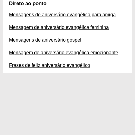
infinitas de Deus. A presença Dele se faz sentir todos os dias de nossas
Direto ao ponto
vidas, mas o aniversário é um momento especial para celebrá-la. Dê
parabéns cheios de fé!
Mensagens de aniversário evangélica para amiga
Mensagem de aniversário evangélica feminina
Mensagens de aniversário gospel
Mensagem de aniversário evangélica emocionante
Frases de feliz aniversário evangélico