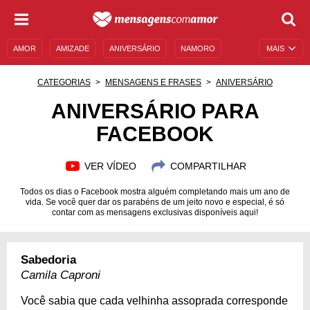
AMOR
AMIZADE
ANIVERSÁRIO
NAMORO
MAIS
SENTIMENTOS
LEGENDAS
DATAS ESPECIAIS
CATEGORIAS
MENSAGENS E FRASES
ANIVERSÁRIO
UNIVERSO FEMININO
AUTOAJUDA
DESCULPAS
ANIVERSÁRIO PARA
FACEBOOK
MENSAGENS E FRASES
MENSAGENS DE ANIVERSÁRIO
ENTRETENIMENTO
FAMOSOS
BÍBLIA
VER VÍDEO
COMPARTILHAR
Todos os dias o Facebook mostra alguém completando mais um ano de
vida. Se você quer dar os parabéns de um jeito novo e especial, é só
contar com as mensagens exclusivas disponíveis aqui!
Sabedoria
Camila Caproni
Você sabia que cada velhinha assoprada corresponde