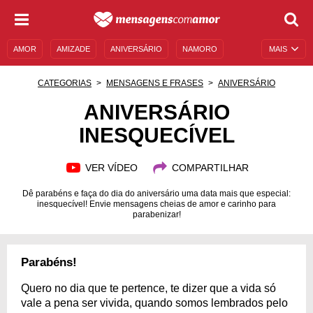
AMOR
AMIZADE
ANIVERSÁRIO
NAMORO
MAIS
SENTIMENTOS
LEGENDAS
DATAS ESPECIAIS
CATEGORIAS
MENSAGENS E FRASES
ANIVERSÁRIO
UNIVERSO FEMININO
AUTOAJUDA
DESCULPAS
ANIVERSÁRIO
INESQUECÍVEL
MENSAGENS E FRASES
MENSAGENS DE ANIVERSÁRIO
ENTRETENIMENTO
FAMOSOS
BÍBLIA
VER VÍDEO
COMPARTILHAR
Dê parabéns e faça do dia do aniversário uma data mais que especial:
inesquecível! Envie mensagens cheias de amor e carinho para
parabenizar!
Parabéns!
Quero no dia que te pertence, te dizer que a vida só
vale a pena ser vivida, quando somos lembrados pelo