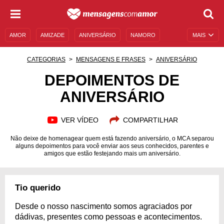
AMOR
AMIZADE
ANIVERSÁRIO
NAMORO
MAIS
SENTIMENTOS
LEGENDAS
DATAS ESPECIAIS
CATEGORIAS
MENSAGENS E FRASES
ANIVERSÁRIO
UNIVERSO FEMININO
AUTOAJUDA
DESCULPAS
DEPOIMENTOS DE
ANIVERSÁRIO
MENSAGENS E FRASES
MENSAGENS DE ANIVERSÁRIO
ENTRETENIMENTO
FAMOSOS
BÍBLIA
VER VÍDEO
COMPARTILHAR
Não deixe de homenagear quem está fazendo aniversário, o MCA separou
alguns depoimentos para você enviar aos seus conhecidos, parentes e
amigos que estão festejando mais um aniversário.
Tio querido
Desde o nosso nascimento somos agraciados por
dádivas, presentes como pessoas e acontecimentos.