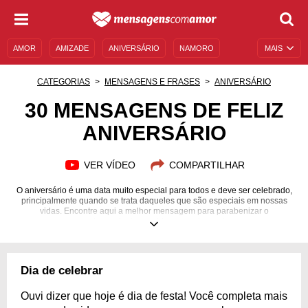
AMOR
AMIZADE
ANIVERSÁRIO
NAMORO
MAIS
SENTIMENTOS
LEGENDAS
DATAS ESPECIAIS
CATEGORIAS
MENSAGENS E FRASES
ANIVERSÁRIO
UNIVERSO FEMININO
AUTOAJUDA
DESCULPAS
30 MENSAGENS DE FELIZ
ANIVERSÁRIO
MENSAGENS E FRASES
MENSAGENS DE ANIVERSÁRIO
ENTRETENIMENTO
FAMOSOS
BÍBLIA
VER VÍDEO
COMPARTILHAR
O aniversário é uma data muito especial para todos e deve ser celebrado,
principalmente quando se trata daqueles que são especiais em nossas
vidas. Encontre aqui a melhor mensagem para parabenizar o
aniversariante querido e emocione-o!
Dia de celebrar
Ouvi dizer que hoje é dia de festa! Você completa mais