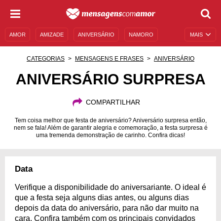
AMOR
AMIZADE
ANIVERSÁRIO
NAMORO
MAIS
SENTIMENTOS
LEGENDAS
DATAS ESPECIAIS
CATEGORIAS
MENSAGENS E FRASES
ANIVERSÁRIO
UNIVERSO FEMININO
AUTOAJUDA
DESCULPAS
ANIVERSÁRIO SURPRESA
MENSAGENS E FRASES
MENSAGENS DE ANIVERSÁRIO
COMPARTILHAR
ENTRETENIMENTO
FAMOSOS
BÍBLIA
Tem coisa melhor que festa de aniversário? Aniversário surpresa então,
nem se fala! Além de garantir alegria e comemoração, a festa surpresa é
uma tremenda demonstração de carinho. Confira dicas!
Data
Verifique a disponibilidade do aniversariante. O ideal é
que a festa seja alguns dias antes, ou alguns dias
depois da data do aniversário, para não dar muito na
cara. Confira também com os principais convidados