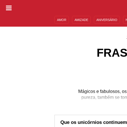
AMOR
AMIZADE
ANIVERSÁRIO
DESCULPAS
MENSAGENS E FRASES
FRAS
Mágicos e fabulosos, os
pureza, também se tor
esses seres e
Que os unicórnios continuem