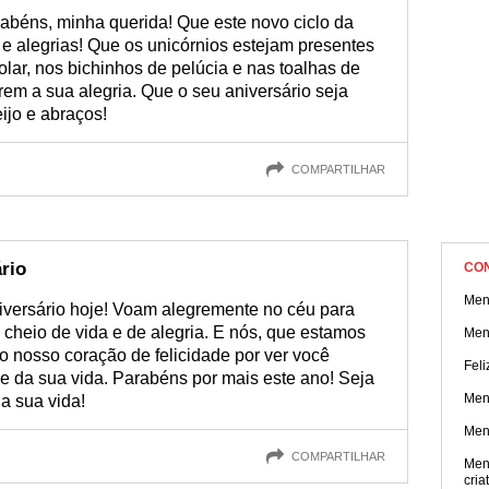
rabéns, minha querida! Que este novo ciclo da
 e alegrias! Que os unicórnios estejam presentes
olar, nos bichinhos de pelúcia e nas toalhas de
em a sua alegria. Que o seu aniversário seja
ijo e abraços!
COMPARTILHAR
rio
CO
Men
versário hoje! Voam alegremente no céu para
cheio de vida e de alegria. E nós, que estamos
Men
 nosso coração de felicidade por ver você
Feli
e da sua vida. Parabéns por mais este ano! Seja
Men
da sua vida!
Men
COMPARTILHAR
Men
cria