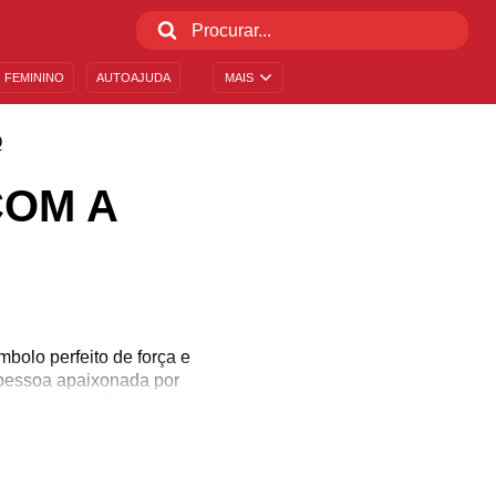
 FEMININO
AUTOAJUDA
MAIS
O
COM A
bolo perfeito de força e
 pessoa apaixonada por
agem especial!