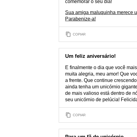
comemorar o seu dia!
Sua amiga maluquinha merece um
Parabenize-a!
COPIAR
Um feliz aniversário!
E finalmente o dia que você ma
muita alegria, meu amor! Que você
a frente. Que continue crescen
ainda tenha um unicórnio gigante
de mais valioso está dentro de 
seu unicórnio de pelúcia! Felicid
COPIAR
Para um fã de unicórnio