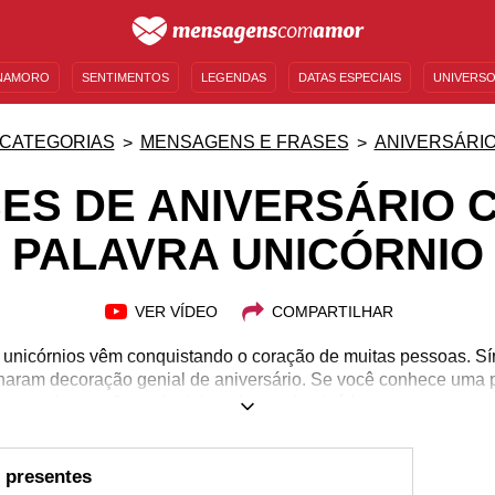
NAMORO
SENTIMENTOS
LEGENDAS
DATAS ESPECIAIS
UNIVERSO
MENSAGENS DE ANIVERSÁRIO
ENTRETENIMENTO
FAMOSOS
BÍBLIA
CATEGORIAS
MENSAGENS E FRASES
ANIVERSÁRI
ES DE ANIVERSÁRIO 
PALAVRA UNICÓRNIO
VER VÍDEO
COMPARTILHAR
 unicórnios vêm conquistando o coração de muitas pessoas. Sím
naram decoração genial de aniversário. Se você conhece uma
ncantadores, não pode deixar de parabenizá-la com uma mens
 presentes