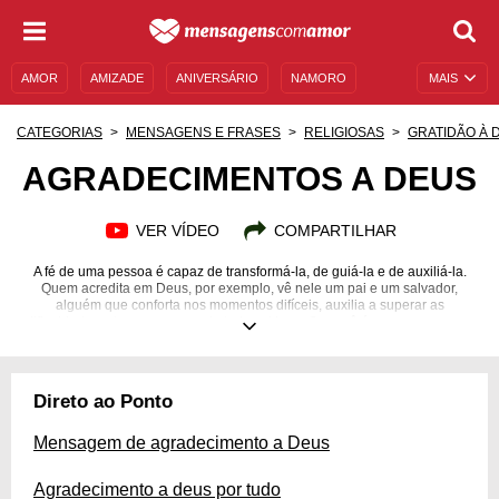
AMOR
AMIZADE
ANIVERSÁRIO
NAMORO
MAIS
SENTIMENTOS
LEGENDAS
DATAS ESPECIAIS
CATEGORIAS
MENSAGENS E FRASES
RELIGIOSAS
GRATIDÃO À 
UNIVERSO FEMININO
AUTOAJUDA
DESCULPAS
AGRADECIMENTOS A DEUS
MENSAGENS E FRASES
MENSAGENS DE ANIVERSÁRIO
VER VÍDEO
COMPARTILHAR
ENTRETENIMENTO
FAMOSOS
BÍBLIA
A fé de uma pessoa é capaz de transformá-la, de guiá-la e de auxiliá-la.
Quem acredita em Deus, por exemplo, vê nele um pai e um salvador,
alguém que conforta nos momentos difíceis, auxilia a superar as
dificuldades e traz amor quando tudo vai bem. Se você é uma pessoa que
se encaixa nessa realidade, é provável que Ele já tenha realizado algo
grandioso na sua vida. Porém, com o passar dos dias, talvez você tenha se
esquecido de agradecer por isso, ou não sabia a melhor forma de fazê-lo.
A seguir, confira os agradecimentos a Deus e escolha aquele que é
Direto ao Ponto
compatível com a sua situação e com a sua vida. Ame-o!
Mensagem de agradecimento a Deus
Agradecimento a deus por tudo