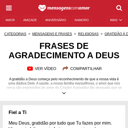
AMOR
AMIZADE
ANIVERSÁRIO
NAMORO
MAIS
SENTIMENTOS
LEGENDAS
DATAS ESPECIAIS
CATEGORIAS
MENSAGENS E FRASES
RELIGIOSAS
GRATIDÃO À 
UNIVERSO FEMININO
AUTOAJUDA
DESCULPAS
FRASES DE
AGRADECIMENTO A DEUS
MENSAGENS E FRASES
MENSAGENS DE ANIVERSÁRIO
ENTRETENIMENTO
FAMOSOS
BÍBLIA
VER VÍDEO
COMPARTILHAR
A gratidão a Deus começa pelo reconhecimento de que a nossa vida é
uma dádiva Dele. A saúde, a nossa família maravilhosa, o amor que nos
cerca são expressões do amor do Criador. A gravidez tão desejada que se
concretiza, o bebê tão aguardado que chega com saúde, as grandes
realizações e as pequenas coisas cotidianas que nos acontecem fazem
parte da Providência Divina. Por isso, temos que agradecer sempre e
profundamente. Até aqueles momentos mais difíceis são úteis para nós,
porque tudo é para o nosso aprendizado, para que possamos nos
Fiel a Ti
aperfeiçoar e nos tornarmos seres humanos melhores. Inspire-se em
frases de agradecimento a Deus e torne a demonstração da gratidão uma
rotina na sua vida.
Meu Deus, gratidão por tudo que Tu fazes por mim.