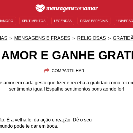
NAMORO
SENTIMENTOS
LEGENDAS
DATAS ESPECIAIS
UNIVERSO
MENSAGENS DE ANIVERSÁRIO
ENTRETENIMENTO
FAMOSOS
BÍBLIA
IAS
MENSAGENS E FRASES
RELIGIOSAS
GRATID
 AMOR E GANHE GRAT
COMPARTILHAR
 amor em cada gesto que fizer e receba a gratidão como reco
sentimento igual! Espalhe sentimentos bons aonde for!
. É a velha lei da ação e reação. Dê o seu
mundo pode te dar em troca.