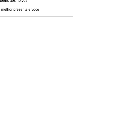
abéns aos noivos
 melhor presente é você