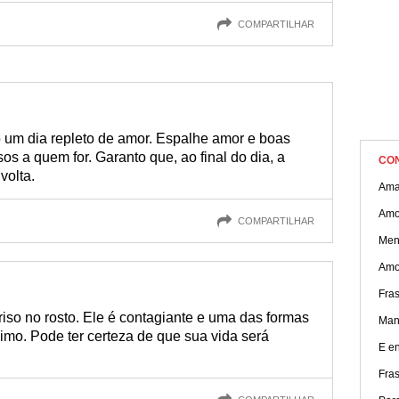
COMPARTILHAR
 um dia repleto de amor. Espalhe amor e boas
os a quem for. Garanto que, ao final do dia, a
CO
volta.
Amar
Amo
COMPARTILHAR
Men
Amo
Fra
iso no rosto. Ele é contagiante e uma das formas
Mane
imo. Pode ter certeza de que sua vida será
E e
Fra