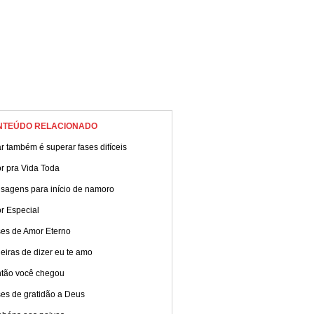
NTEÚDO RELACIONADO
 também é superar fases difíceis
r pra Vida Toda
sagens para início de namoro
r Especial
ses de Amor Eterno
iras de dizer eu te amo
ntão você chegou
ses de gratidão a Deus