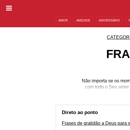
AMOR
AMIZADE
ANIVERSÁRIO
DESCULPAS
MENSAGENS E FRASES
CATEGOR
FRA
Não importa se os mome
com todo o Seu amor 
como também por todas 
coisas tenham dado ce
agradecer! Lembre-se de
sua conexão c
Direto ao ponto
Frases de gratidão a Deus para s