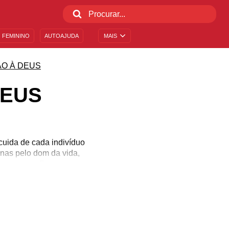
 FEMININO
AUTOAJUDA
MAIS
ÃO À DEUS
DEUS
cuida de cada indivíduo
nas pelo dom da vida,
sperar um dia em que as
ualquer hora é hora de
m. Por isso, fortaleça a
ssar a sua fé.