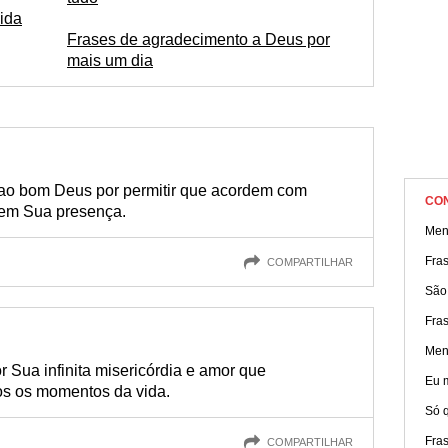
ida
Frases de agradecimento a Deus por
mais um dia
ao bom Deus por permitir que acordem com
CO
 em Sua presença.
Men
Fras
COMPARTILHAR
São
Fras
Men
 Sua infinita misericórdia e amor que
Eu 
s os momentos da vida.
Só q
Fras
COMPARTILHAR