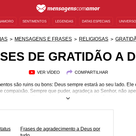
NAMORO
SENTIMENTOS
LEGENDAS
DATAS ESPECIAIS
UNIVERSO
MENSAGENS DE ANIVERSÁRIO
ENTRETENIMENTO
FAMOSOS
BÍBLIA
IAS
MENSAGENS E FRASES
RELIGIOSAS
GRATID
SES DE GRATIDÃO A 
VER VÍDEO
COMPARTILHAR
ntos são ruins ou bons: Deus sempre estará ao seu lado. Ele 
e compaixão. Sempre que puder, agradeça ao Senhor, não ape
as graças que Ele coloca em seu caminho! Você não precisa e
rto para demonstrar o quanto é grato pelas bênçãos de Deus. Q
 que Ele está ao seu lado quando a situação se complica també
om o Senhor. Utilize estas frases de gratidão a Deus para expre
tatus
Frases de agradecimento a Deus por
tudo