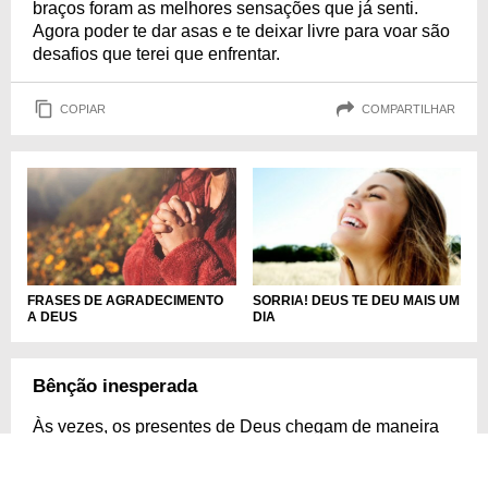
braços foram as melhores sensações que já senti.
Agora poder te dar asas e te deixar livre para voar são
desafios que terei que enfrentar.
COPIAR
COMPARTILHAR
FRASES DE AGRADECIMENTO
SORRIA! DEUS TE DEU MAIS UM
A DEUS
DIA
Bênção inesperada
Às vezes, os presentes de Deus chegam de maneira
inesperada, e foi assim com você. Quando menos
esperava, Ele trouxe você para iluminar minha vida