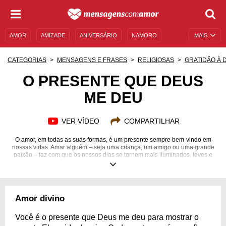
AMOR
AMIZADE
ANIVERSÁRIO
NAMORO
MAIS
SENTIMENTOS
LEGENDAS
DATAS ESPECIAIS
CATEGORIAS
MENSAGENS E FRASES
RELIGIOSAS
GRATIDÃO À 
UNIVERSO FEMININO
AUTOAJUDA
DESCULPAS
O PRESENTE QUE DEUS
ME DEU
MENSAGENS E FRASES
MENSAGENS DE ANIVERSÁRIO
ENTRETENIMENTO
FAMOSOS
BÍBLIA
VER VÍDEO
COMPARTILHAR
O amor, em todas as suas formas, é um presente sempre bem-vindo em
nossas vidas. Amar alguém – seja uma criança, um amigo ou uma grande
paixão – faz com que os nossos dias se tornem mais iluminados, leves e
felizes. O Senhor, nosso Pai, sabendo disso, sempre coloca em nosso
caminho uma pessoa especial, para que possamos cuidar dela, protegê-la
e guardá-la em nossos corações. Muitas vezes, ela chega em um
momento inesperado, mas acaba se tornando a melhor coisa que já nos
aconteceu. E que presente maravilhoso é ter alguém com quem
Amor divino
compartilhar a vida! Inspire-se com lindas mensagens de amor e gratidão
por esse lindo presente dos céus e emocione quem você ama!
Você é o presente que Deus me deu para mostrar o