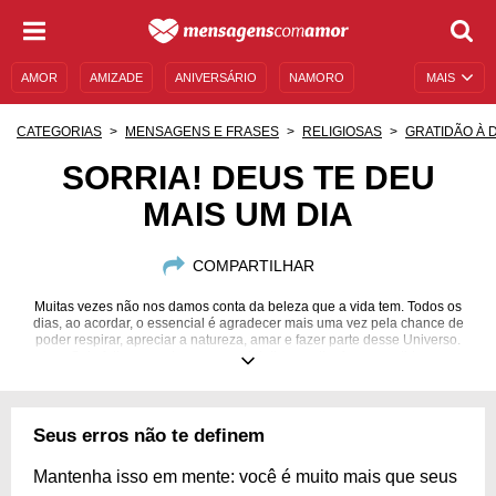
AMOR
AMIZADE
ANIVERSÁRIO
NAMORO
MAIS
SENTIMENTOS
LEGENDAS
DATAS ESPECIAIS
CATEGORIAS
MENSAGENS E FRASES
RELIGIOSAS
GRATIDÃO À 
UNIVERSO FEMININO
AUTOAJUDA
DESCULPAS
SORRIA! DEUS TE DEU
MAIS UM DIA
MENSAGENS E FRASES
MENSAGENS DE ANIVERSÁRIO
ENTRETENIMENTO
FAMOSOS
BÍBLIA
COMPARTILHAR
Muitas vezes não nos damos conta da beleza que a vida tem. Todos os
dias, ao acordar, o essencial é agradecer mais uma vez pela chance de
poder respirar, apreciar a natureza, amar e fazer parte desse Universo.
Seja feliz por cada pequeno detalhe que lhe for concedido.
Seus erros não te definem
Mantenha isso em mente: você é muito mais que seus